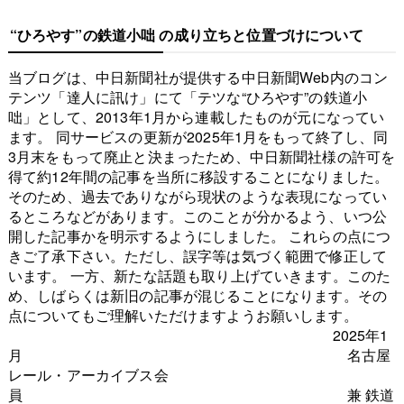
“ひろやす”の鉄道小咄 の成り立ちと位置づけについて
当ブログは、中日新聞社が提供する中日新聞Web内のコン
テンツ「達人に訊け」にて「テツな“ひろやす”の鉄道小
咄」として、2013年1月から連載したものが元になってい
ます。 同サービスの更新が2025年1月をもって終了し、同
3月末をもって廃止と決まったため、中日新聞社様の許可を
得て約12年間の記事を当所に移設することになりました。
そのため、過去でありながら現状のような表現になってい
るところなどがあります。このことが分かるよう、いつ公
開した記事かを明示するようにしました。 これらの点につ
きご了承下さい。ただし、誤字等は気づく範囲で修正して
います。 一方、新たな話題も取り上げていきます。このた
め、しばらくは新旧の記事が混じることになります。その
点についてもご理解いただけますようお願いします。
2025年1
月 名古屋
レール・アーカイブス会
員 兼 鉄道