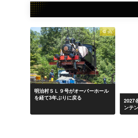
ＳＬ
明治村ＳＬ９号がオーバーホール
を経て3年ぶりに戻る
202
ンテ