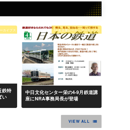
ーカイブス
名古屋レール・アーカイブス
近鉄特
中日文化センター栄の4-9月鉄道講
ぱい
座にNRA事務局長が登場
VIEW ALL