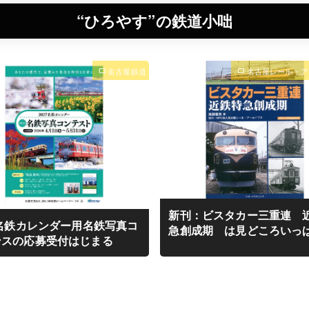
“ひろやす”の鉄道小咄
名古屋鉄道
名古屋レール・ア
新刊：ビスタカー三重連 
7名鉄カレンダー用名鉄写真コ
急創成期 は見どころいっ
ンスの応募受付はじまる