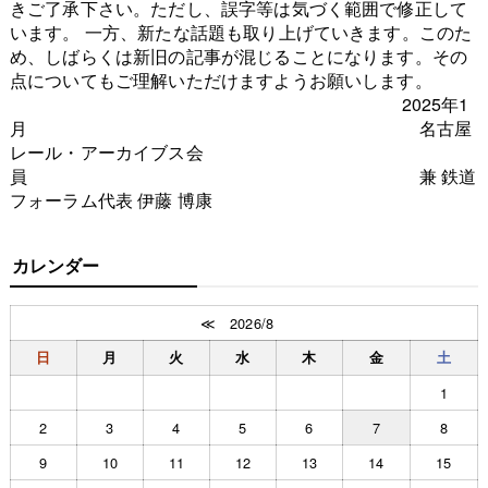
きご了承下さい。ただし、誤字等は気づく範囲で修正して
います。 一方、新たな話題も取り上げていきます。このた
め、しばらくは新旧の記事が混じることになります。その
点についてもご理解いただけますようお願いします。
2025年1
月 名古屋
レール・アーカイブス会
員 兼 鉄道
フォーラム代表 伊藤 博康
カレンダー
≪
2026/8
日
月
火
水
木
金
土
1
2
3
4
5
6
7
8
9
10
11
12
13
14
15