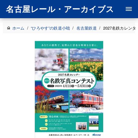
名古屋レール・アーカイブス
ホーム
/
“ひろやす”の鉄道小咄
/
名古屋鉄道
/
2027名鉄カレン