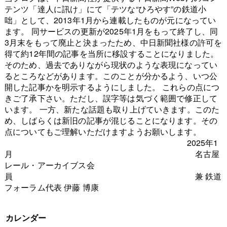
テンツ「達人に訊け」にて「テツな“ひろやす”の鉄道小
咄」として、2013年1月から連載したものが元になってい
ます。 同サービスの更新が2025年1月をもって終了し、同
3月末をもって廃止と決まったため、中日新聞社様の許可を
得て約12年間の記事を当所に移設することになりました。
そのため、過去でありながら現状のような表現になってい
るところなどがあります。このことが分かるよう、いつ公
開した記事かを明示するようにしました。 これらの点につ
きご了承下さい。ただし、誤字等は気づく範囲で修正して
います。 一方、新たな話題も取り上げていきます。このた
め、しばらくは新旧の記事が混じることになります。その
点についてもご理解いただけますようお願いします。
2025年1
月 名古屋
レール・アーカイブス会
員 兼 鉄道
フォーラム代表 伊藤 博康
カレンダー